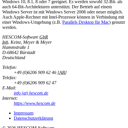
Windows 10, 8.1, 8 oder 7 geeignet. Es werden sowohl 32-Bit- als
auch 64-Bit-Architekturen unterstützt. Der Betrieb auf einem
Windows Server ist mit Windows Server 2008 oder neuer möglich.
Auch Apple-Rechner mit Intel-Prozessor können in Verbindung mit
einer Windows-Umgebung (z.B.
Parallels Desktop für Mac
) genutzt
werden.
HESCOM-Software
GbR
Inh.
Keinz, Meyer & Meyer
Hammstraße 1
D-
68642 Bürstadt
Deutschland
Telefon:
+49 (0)6206 909 62 46
[
AB
]
Telefax:
+49 (0)6206 909 62 47
E-Mail:
info (at) hescom.de
Internet:
https://www.hescom.de
Impressum
Datenschutzerklärung
© 2026 HESCOM-Software